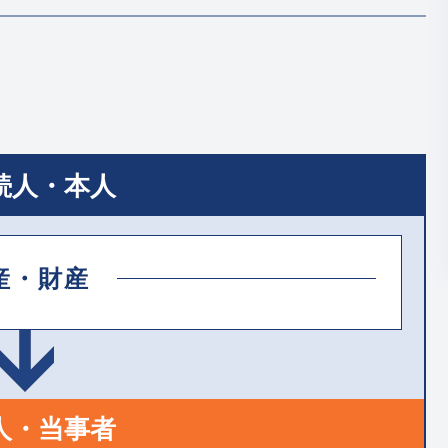
続人・本人
産・財産
人・当事者