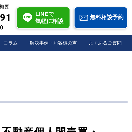
概要
LINEで
991
無料相談予約
気軽に相談
00
コラム
解決事例・お客様の声
よくあるご質問
】不動産個人間売買・