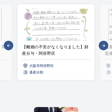
・羽
【離婚の不安がなくなりました】財
【
産分与・阿倍野区
定
大阪市阿倍野区
遺産分割