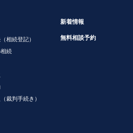
新着情報
無料相談予約
続（相続登記）
の相続
立
約
人（裁判手続き）