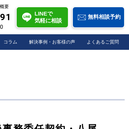
概要
LINEで
991
無料相談予約
気軽に相談
00
コラム
解決事例・お客様の声
よくあるご質問
後事務委任契約・八尾