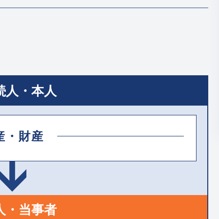
続人・本人
産・財産
人・当事者