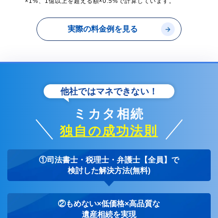
×1%、1億以上を超える額×0.5%で計算しています。
実際の料金例を見る
他社ではマネできない！
ミカタ相続
独自の成功法則
①司法書士・税理士・弁護士【全員】で
検討した解決方法(無料)
②もめない×低価格×高品質な
遺産相続を実現