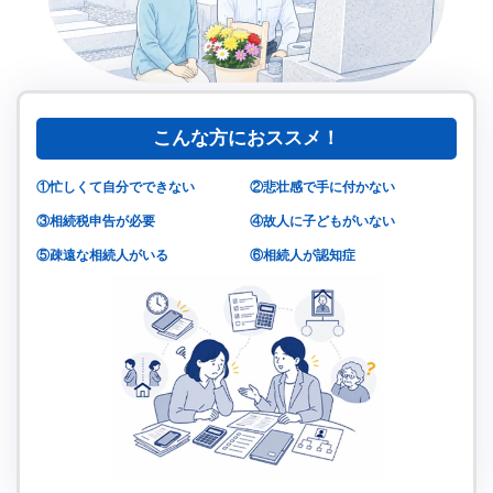
こんな方におススメ！
①忙しくて自分でできない
②悲壮感で手に付かない
③相続税申告が必要
④故人に子どもがいない
⑤疎遠な相続人がいる
⑥相続人が認知症