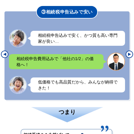
みで安い
④疎遠な相続人も
安く、かつ質も高い専門
親交のない・仲が良く
たくない…
Pre
Ne
vio
xt
/2」の価
ミカタ相続が連絡役となり遺産分割
us
ます！
だから、みんなが納得で
自分で連絡する負担が
遺産相続を叶えられた
つまり