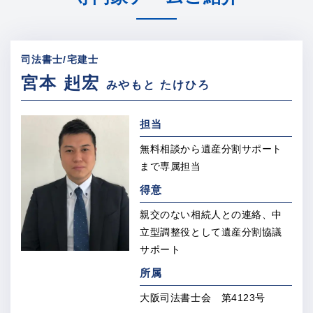
司法書士/宅建士
宮本 赳宏
みやもと たけひろ
担当
無料相談から遺産分割サポート
まで専属担当
得意
親交のない相続人との連絡、
中
立型調整役として
遺産分割協議
サポート
所属
大阪司法書士会 第4123号