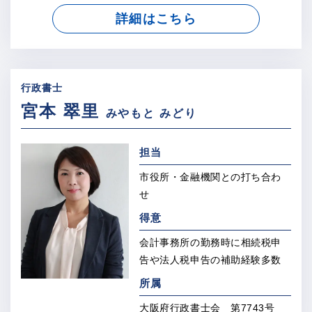
詳細はこちら
行政書士
宮本 翠里
みやもと みどり
担当
市役所・金融機関との打ち合わ
せ
得意
会計事務所の勤務時に
相続税申
告や法人税申告の
補助経験多数
所属
大阪府行政書士会 第7743号