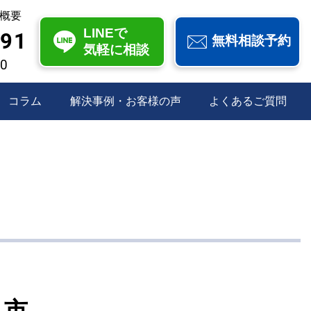
概要
LINEで
991
無料相談予約
気軽に相談
00
コラム
解決事例・お客様の声
よくあるご質問
中市