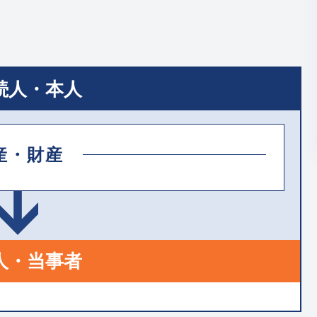
続人・本人
産・財産
人・当事者