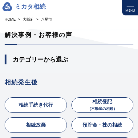
ミカタ相続
MENU
HOME
大阪府
八尾市
解決事例・お客様の声
カテゴリーから選ぶ
相続発生後
相続登記
相続手続き代行
（不動産の相続）
相続放棄
預貯金・株の相続