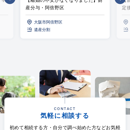
・羽
【離婚の不安がなくなりました】財
【
産分与・阿倍野区
定
大阪市阿倍野区
遺産分割
CONTACT
気軽に相談する
初めて相続する方・自分で調べ始めた方などお気軽