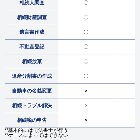
相続人調査
〇
相続財産調査
〇
遺言書作成
〇
不動産登記
〇
△
相続放棄
〇
遺産分割書の作成
〇
自動車の名義変更
×
相続トラブル解決
×
相続税の申告
×
*¹基本的には司法書士が行う
*²ケースによってはできない