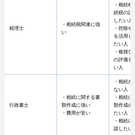
・相続税
続税の計
したい人
・相続税関連に強
税理士
・控除や
い
を活用し
たい人
・複雑な
の評価を
い人
・相続が
ない人
・相続に関する書
・相続に
行政書士
類作成に強い
類作成の
・費用が安い
たい人
・相続に
談したい