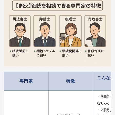
こんな人
専門家
特徴
・相続ト
ない人
・相続手