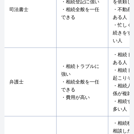
・相続登記に強い
を依頼し
司法書士
・相続全般を一任
・不動産
できる
ある人
・忙しく
続きをす
い人
・相続ト
ある人
・相続トラブルに
・相続ト
強い
起こりそ
弁護士
・相続全般を一任
・相続人
できる
係が複雑
・費用が高い
・相続す
多い人
・相続税
相談した