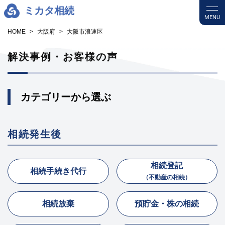
ミカタ相続
MENU
HOME
大阪府
大阪市浪速区
解決事例・お客様の声
カテゴリーから選ぶ
相続発生後
相続登記
相続手続き代行
（不動産の相続）
相続放棄
預貯金・株の相続