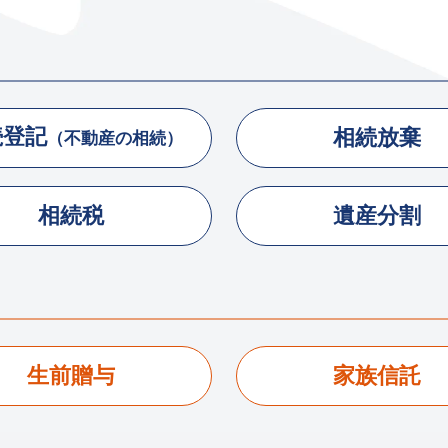
続登記
相続放棄
（不動産の相続）
相続税
遺産分割
生前贈与
家族信託